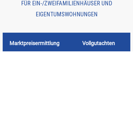
FÜR EIN-/ZWEIFAMILIENHÄUSER UND
EIGENTUMSWOHNUNGEN
Marktpreisermittlung
Vollgutachten
Honorar Festpreis ca.
Honorar Festpreis
1.000,00 Euro zzgl. 19%
ab 3.000,00 Euro zzgl. 19%
MwSt.
MwSt. (Standard)
inkl. sämtlicher Fahrt- und
ab 3.600,00 Euro zzgl. 19%
Nebenkosten
MwSt. (mit
Besonderheiten)
Basis Honorar-Richtlinie
inkl. sämtlicher Fahrt- und
des LVS-Bayern zur
Nebenkosten
Immobilienbewertung,